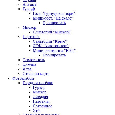
Алушта
Гурзуф
Гост. "Гурзуфские зори"
Мини-гост. "На скале"
Бронировать
Мисхор
Санаторий "Мисхор"
Партенит
Санаторий "Крым"
ЛОК "Айвазовское"
Мини-гостиница "КЭТ"
Бронировать
Севастополь
Симеиз
Ялта
Отели на карте
Фотоальбом
Города и посёлки
Гурзуф
Мисхор
Ливадия
Партенит
Соколиное
Утёс