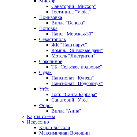
Мисхор
Санаторий "Мисхор"
Гостиница "Violet"
Понизовка
Вилла "Венера"
Поповка
Панс. "Морская-30"
Севастополь
ЖК "Наш парус"
Компл. "Яшмовые дачи"
Мотель "Листригон"
Соколиное
ТБ "Сельское подворье"
Судак
Пансионат "Кунеш"
Пансионат "Подсолнух"
Утёс
Гост. "Санта Барбара"
Санаторий "Утёс"
Форос
Вилла "Анна"
Карты-схемы
Искусство
Карло Боссоли
Максимилиан Волошин