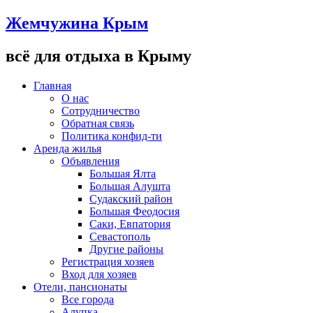
Жемчужина Крым
всё для отдыха в Крыму
Главная
О нас
Сотрудничество
Обратная связь
Политика конфид-ти
Аренда жилья
Объявления
Большая Ялта
Большая Алушта
Судакский район
Большая Феодосия
Саки, Евпатория
Севастополь
Другие районы
Регистрация хозяев
Вход для хозяев
Отели, пансионаты
Все города
Алупка