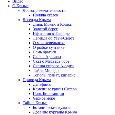
Видео
О Крыме
Достопримечательности
Поляна сказок
Легенды Крыма
Дива, Монах и Кошка
Золотой берег
Ифигения в Тавриде
Легенда об Узун-Сырте
О можжевельнике
О рыбке-султанке
Семь братьев...
Скалы Адалары
Сказ о Медведь-горе
Сказка старого Аюдага
Тайна Миледи
Тополь, гранат, кипарис
Природа Крыма
Дельфины
Каменные грибы Сотеры
Парк Биостанции
Чёрное море
Тайны Крыма
Ботанические культы...
Древние курганы Крыма