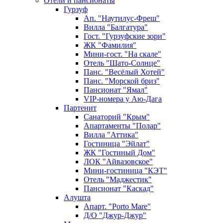
Отели и пансионаты
Гурзуф
Ап. "Наутилус-Фреш"
Вилла "Балгатура"
Гост. "Гурзуфские зори"
ЖК "Фамилия"
Мини-гост. "На скале"
Отель "Шато-Солнце"
Панс. "Весёлый Хотей"
Панс. "Морской бриз"
Пансионат "Ямал"
VIP-номера у Аю-Дага
Партенит
Санаторий "Крым"
Апартаменты "Полар"
Вилла "Аттика"
Гостиница "Эйлат"
ЖК "Гостиный Дом"
ЛОК "Айвазовское"
Мини-гостиница "КЭТ"
Отель "Маджестик"
Пансионат "Каскад"
Алушта
Апарт. "Porto Mare"
Д/О "Джур-Джур"