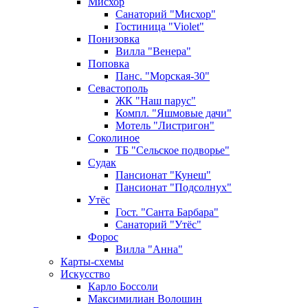
Мисхор
Санаторий "Мисхор"
Гостиница "Violet"
Понизовка
Вилла "Венера"
Поповка
Панс. "Морская-30"
Севастополь
ЖК "Наш парус"
Компл. "Яшмовые дачи"
Мотель "Листригон"
Соколиное
ТБ "Сельское подворье"
Судак
Пансионат "Кунеш"
Пансионат "Подсолнух"
Утёс
Гост. "Санта Барбара"
Санаторий "Утёс"
Форос
Вилла "Анна"
Карты-схемы
Искусство
Карло Боссоли
Максимилиан Волошин