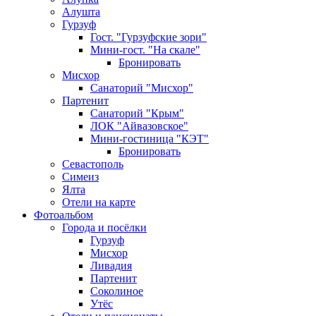
Алушта
Гурзуф
Гост. "Гурзуфские зори"
Мини-гост. "На скале"
Бронировать
Мисхор
Санаторий "Мисхор"
Партенит
Санаторий "Крым"
ЛОК "Айвазовское"
Мини-гостиница "КЭТ"
Бронировать
Севастополь
Симеиз
Ялта
Отели на карте
Фотоальбом
Города и посёлки
Гурзуф
Мисхор
Ливадия
Партенит
Соколиное
Утёс