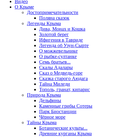
Видео
О Крыме
Достопримечательности
Поляна сказок
Легенды Крыма
Дива, Монах и Кошка
Золотой берег
Ифигения в Тавриде
Легенда об Узун-Сырте
О можжевельнике
О рыбке-султанке
Семь братьев...
Скалы Адалары
Сказ о Медведь-горе
Сказка старого Аюдага
Тайна Миледи
Тополь, гранат, кипарис
Природа Крыма
Дельфины
Каменные грибы Сотеры
Парк Биостанции
Чёрное море
Тайны Крыма
Ботанические культы...
Древние курганы Крыма