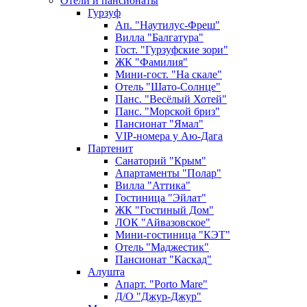
Отели и пансионаты
Гурзуф
Ап. "Наутилус-Фреш"
Вилла "Балгатура"
Гост. "Гурзуфские зори"
ЖК "Фамилия"
Мини-гост. "На скале"
Отель "Шато-Солнце"
Панс. "Весёлый Хотей"
Панс. "Морской бриз"
Пансионат "Ямал"
VIP-номера у Аю-Дага
Партенит
Санаторий "Крым"
Апартаменты "Полар"
Вилла "Аттика"
Гостиница "Эйлат"
ЖК "Гостиный Дом"
ЛОК "Айвазовское"
Мини-гостиница "КЭТ"
Отель "Маджестик"
Пансионат "Каскад"
Алушта
Апарт. "Porto Mare"
Д/О "Джур-Джур"