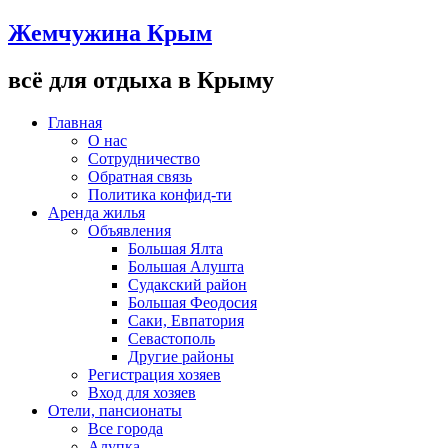
Жемчужина Крым
всё для отдыха в Крыму
Главная
О нас
Сотрудничество
Обратная связь
Политика конфид-ти
Аренда жилья
Объявления
Большая Ялта
Большая Алушта
Судакский район
Большая Феодосия
Саки, Евпатория
Севастополь
Другие районы
Регистрация хозяев
Вход для хозяев
Отели, пансионаты
Все города
Алупка