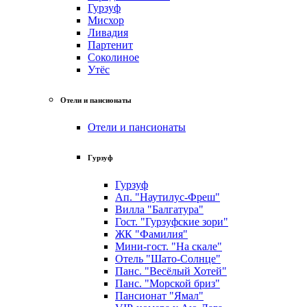
Гурзуф
Мисхор
Ливадия
Партенит
Соколиное
Утёс
Отели и пансионаты
Отели и пансионаты
Гурзуф
Гурзуф
Ап. "Наутилус-Фреш"
Вилла "Балгатура"
Гост. "Гурзуфские зори"
ЖК "Фамилия"
Мини-гост. "На скале"
Отель "Шато-Солнце"
Панс. "Весёлый Хотей"
Панс. "Морской бриз"
Пансионат "Ямал"