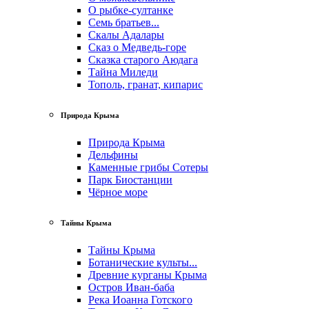
О рыбке-султанке
Семь братьев...
Скалы Адалары
Сказ о Медведь-горе
Сказка старого Аюдага
Тайна Миледи
Тополь, гранат, кипарис
Природа Крыма
Природа Крыма
Дельфины
Каменные грибы Сотеры
Парк Биостанции
Чёрное море
Тайны Крыма
Тайны Крыма
Ботанические культы...
Древние курганы Крыма
Остров Иван-баба
Река Иоанна Готского