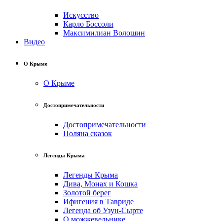
Искусство
Карло Боссоли
Максимилиан Волошин
Видео
О Крыме
О Крыме
Достопримечательности
Достопримечательности
Поляна сказок
Легенды Крыма
Легенды Крыма
Дива, Монах и Кошка
Золотой берег
Ифигения в Тавриде
Легенда об Узун-Сырте
О можжевельнике