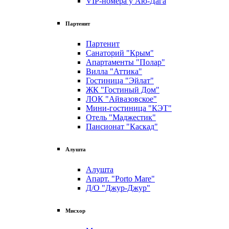
VIP-номера у Аю-Дага
Партенит
Партенит
Санаторий "Крым"
Апартаменты "Полар"
Вилла "Аттика"
Гостиница "Эйлат"
ЖК "Гостиный Дом"
ЛОК "Айвазовское"
Мини-гостиница "КЭТ"
Отель "Маджестик"
Пансионат "Каскад"
Алушта
Алушта
Апарт. "Porto Mare"
Д/О "Джур-Джур"
Мисхор