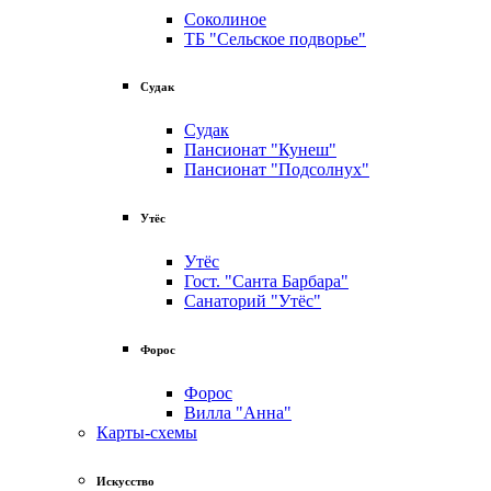
Соколиное
ТБ "Сельское подворье"
Судак
Судак
Пансионат "Кунеш"
Пансионат "Подсолнух"
Утёс
Утёс
Гост. "Санта Барбара"
Санаторий "Утёс"
Форос
Форос
Вилла "Анна"
Карты-схемы
Искусство