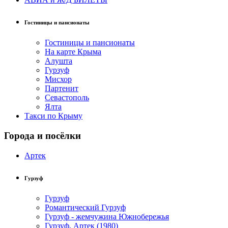
Гостиницы и пансионаты
Гостиницы и пансионаты
На карте Крыма
Алушта
Гурзуф
Мисхор
Партенит
Севастополь
Ялта
Такси по Крыму
Города и посёлки
Артек
Гурзуф
Гурзуф
Романтический Гурзуф
Гурзуф - жемчужина Южнобережья
Гурзуф, Артек (1980)