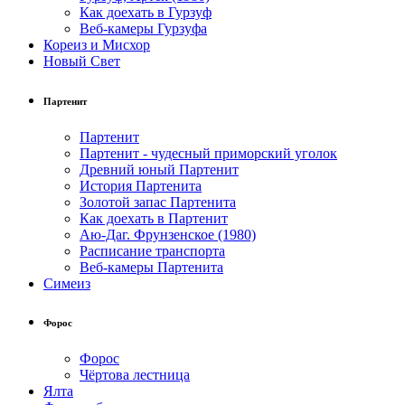
Как доехать в Гурзуф
Веб-камеры Гурзуфа
Кореиз и Мисхор
Новый Свет
Партенит
Партенит
Партенит - чудесный приморский уголок
Древний юный Партенит
История Партенита
Золотой запас Партенита
Как доехать в Партенит
Аю-Даг. Фрунзенское (1980)
Расписание транспорта
Веб-камеры Партенита
Симеиз
Форос
Форос
Чёртова лестница
Ялта