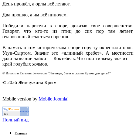
День прошёл, а орлы всё летают.
Два прошло, а им всё нипочем.
Победили парители в споре, доказав свое совершенство.
Говорят, что кто-то из птиц до сих пор там летает,
очарованный счастьем парения.
В память о том историческом споре гору ту окрестили орлы
Узун-Сыртом. Значит это «длинный хребет». А местности
дали название чайки — Коктебель. Что по-птичьему значит —
край голубых холмов.
©
Из
книги
Евгения
Белоусова
"
Легенды
,
были
и
сказки
Крыма
для
детей
"
© 2026 Жемчужина Крым
Mobile version by
Mobile Joomla!
Полный вид
Главная