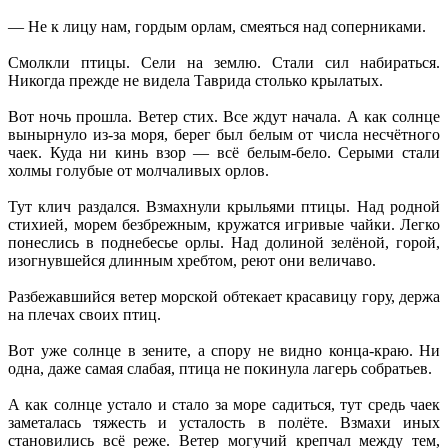
— Не к лицу нам, гордым орлам, смеяться над соперниками.
Смолкли птицы. Сели на землю. Стали сил набираться.
Никогда прежде не видела Таврида столько крылатых.
Вот ночь прошла. Ветер стих. Все ждут начала. А как солнце
вынырнуло из-за моря, берег был белым от числа несчётного
чаек. Куда ни кинь взор — всё белым-бело. Серыми стали
холмы голубые от молчаливых орлов.
Тут клич раздался. Взмахнули крыльями птицы. Над родной
стихией, морем безбрежным, кружатся игривые чайки. Легко
понеслись в поднебесье орлы. Над долиной зелёной, горой,
изогнувшейся длинным хребтом, реют они величаво.
Разбежавшийся ветер морской обтекает красавицу гору, держа
на плечах своих птиц.
Вот уже солнце в зените, а спору не видно конца-краю. Ни
одна, даже самая слабая, птица не покинула лагерь собратьев.
А как солнце устало и стало за море садиться, тут средь чаек
заметалась тяжесть и усталость в полёте. Взмахи иных
становились всё реже. Ветер могучий крепчал между тем,