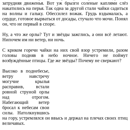
затрудняя движенья. Вот уж брызги соленые каплями слёз
накатились на перья. Так одна за другой стали чайки садиться
на волны и гальку. Обессилел вожак. Грудь вздымалась, а
сердце, готовое вырваться от досады, стучало что мочи. Понял
он, что не первый в споре.
Ну, а что же орлы? Тут и звёзды зажглись, а они всё летают.
Нипочем им ни ветер, ни ночь.
С криком горечи чайки на них свой взор устремили, разом
головы подняв в небо ночное. Ничего не поймут
возбуждённые птицы. Где же звёзды? Почему не сверкают?
Высоко в поднебесье,
ветру навстречу
могучие крылья
расправив, встали
ровной струной орлы
над отрогом.
Набегающий ветер
бросал к небесам свои
силы. Натолкнувшись
на гору, устремлялся он ввысь и держал на плечах своих птиц
величавых.