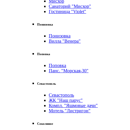
Мисхор
Санаторий "Мисхор"
Гостиница "Violet"
Понизовка
Понизовка
Вилла "Венера"
Поповка
Поповка
Панс. "Морская-30"
Севастополь
Севастополь
ЖК "Наш парус"
Компл. "Яшмовые дачи"
Мотель "Листригон"
Соколиное