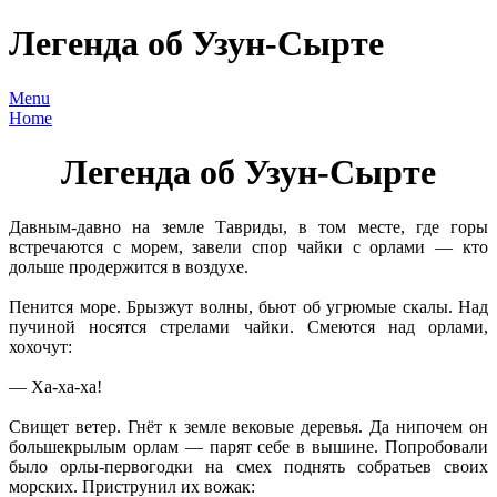
Легенда об Узун-Сырте
Menu
Home
Легенда
об
Узун-Сырте
Давным-давно на земле Тавриды, в том месте, где горы
встречаются с морем, завели спор чайки с орлами — кто
дольше продержится в воздухе.
Пенится море. Брызжут волны, бьют об угрюмые скалы. Над
пучиной носятся стрелами чайки. Смеются над орлами,
хохочут:
— Ха-ха-ха!
Свищет ветер. Гнёт к земле вековые деревья. Да нипочем он
большекрылым орлам — парят себе в вышине. Попробовали
было орлы-первогодки на смех поднять собратьев своих
морских. Приструнил их вожак: