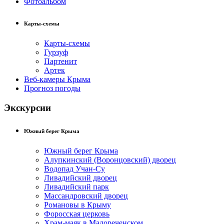
Фотоальбом
Карты-схемы
Карты-схемы
Гурзуф
Партенит
Артек
Веб-камеры Крыма
Прогноз погоды
Экскурсии
Южный берег Крыма
Южный берег Крыма
Алупкинский (Воронцовский) дворец
Водопад Учан-Су
Ливадийский дворец
Ливадийский парк
Массандровский дворец
Романовы в Крыму
Форосская церковь
Храм-маяк в Малореченском