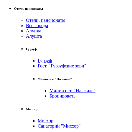
Отели, пансионаты
Отели, пансионаты
Все города
Алупка
Алушта
Гурзуф
Гурзуф
Гост. "Гурзуфские зори"
Мини-гост. "На скале"
Мини-гост. "На скале"
Бронировать
Мисхор
Мисхор
Санаторий "Мисхор"