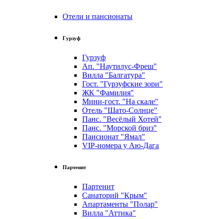
Отели и пансионаты
Гурзуф
Гурзуф
Ап. "Наутилус-Фреш"
Вилла "Балгатура"
Гост. "Гурзуфские зори"
ЖК "Фамилия"
Мини-гост. "На скале"
Отель "Шато-Солнце"
Панс. "Весёлый Хотей"
Панс. "Морской бриз"
Пансионат "Ямал"
VIP-номера у Аю-Дага
Партенит
Партенит
Санаторий "Крым"
Апартаменты "Полар"
Вилла "Аттика"