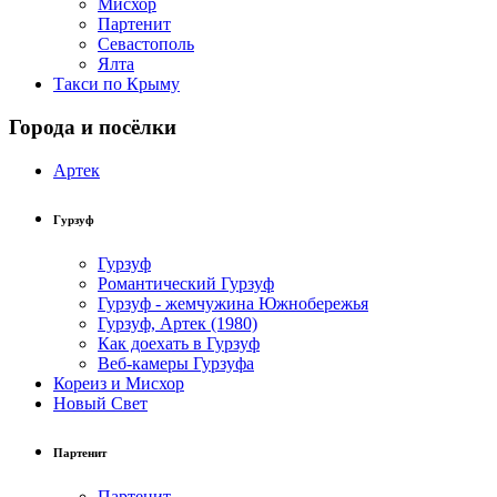
Мисхор
Партенит
Севастополь
Ялта
Такси по Крыму
Города и посёлки
Артек
Гурзуф
Гурзуф
Романтический Гурзуф
Гурзуф - жемчужина Южнобережья
Гурзуф, Артек (1980)
Как доехать в Гурзуф
Веб-камеры Гурзуфа
Кореиз и Мисхор
Новый Свет
Партенит
Партенит