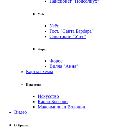
Пансионат "Подсолнух"
Утёс
Утёс
Гост. "Санта Барбара"
Санаторий "Утёс"
Форос
Форос
Вилла "Анна"
Карты-схемы
Искусство
Искусство
Карло Боссоли
Максимилиан Волошин
Видео
О Крыме