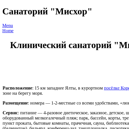
Санаторий "Мисхор"
Menu
Home
Клинический санаторий "М
Расположение
: 15 км западнее Ялты, в курортном
посёлке Кор
зоне на берегу моря.
Размещение
: номера — 1-2-местные со всеми удобствами, «лю
Сервис
: питание — 4-разовое диетическое, заказное, детское, 
оборудованный мелкогалечный пляж; парк, бассейн, корты, тр
пункт проката, бытовые комнаты, прачечная, сауна, библиотек
(бадминтон), бильярд, конференц-зал, танцплощадка, дискотеки