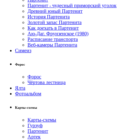
Партенит - чудесный приморский уголок
Древний юный Партенит
История Партенита
Золотой запас Партенита
Как доехать в Партенит
Аю-Даг. Фрунзенское (1980)
Расписание транспорта
Веб-камеры Партенита
Симеиз
Форос
Форос
Чёртова лестница
Ялта
Фотоальбом
Карты-схемы
Карты-схемы
Гурзуф
Партенит
Артек