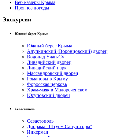
Веб-камеры Крыма
Прогноз погоды
Экскурсии
Южный берег Крыма
Южный берег Крыма
Алупкинский (Воронцовский) дворец
Водопад Учан-Су
Ливадийский дворец
Ливадийский парк
Массандровский дворец
Романовы в Крыму
Форосская церковь
Храм-маяк в Малореченском
Юсуповский дворец
Севастополь
Севастополь
Диорама "Штурм Сапун-горы"
Инкерман