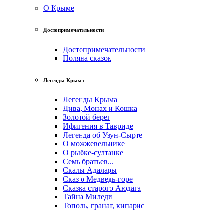
О Крыме
Достопримечательности
Достопримечательности
Поляна сказок
Легенды Крыма
Легенды Крыма
Дива, Монах и Кошка
Золотой берег
Ифигения в Тавриде
Легенда об Узун-Сырте
О можжевельнике
О рыбке-султанке
Семь братьев...
Скалы Адалары
Сказ о Медведь-горе
Сказка старого Аюдага
Тайна Миледи
Тополь, гранат, кипарис