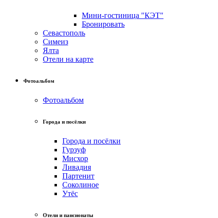
Мини-гостиница "КЭТ"
Бронировать
Севастополь
Симеиз
Ялта
Отели на карте
Фотоальбом
Фотоальбом
Города и посёлки
Города и посёлки
Гурзуф
Мисхор
Ливадия
Партенит
Соколиное
Утёс
Отели и пансионаты