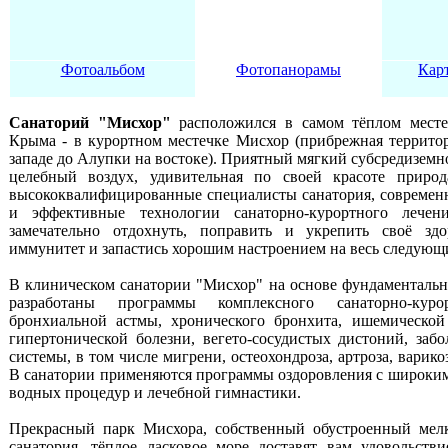
Фотоальбом
Фотопанорамы
Кар
Санаторий "Мисхор"
расположился в самом тёплом мест
Крыма - в курортном местечке Мисхор (прибрежная террито
западе до Алупки на востоке). Приятный мягкий субсредиземн
целебный воздух, удивительная по своей красоте приро
высококвалифицированные специалисты санатория, современ
и эффективные технологии санаторно-курортного лечен
замечательно отдохнуть, поправить и укрепить своё здо
иммунитет и запастись хорошим настроением на весь следующ
В клиническом санатории "Мисхор" на основе фундаменталь
разработаны программы комплексного санаторно-куро
бронхиальной астмы, хронического бронхита, ишемической
гипертонической болезни, вегето-сосудистых дистоний, заб
системы, в том числе мигрени, остеохондроза, артроза, варико
В санатории применяются программы оздоровления с широки
водных процедур и лечебной гимнастики.
Прекрасный парк Мисхора, собственный обустроенный мел
санатория, тёплое ласковое море доставят вам удовольств