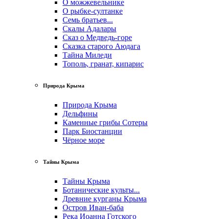
О можжевельнике
О рыбке-султанке
Семь братьев...
Скалы Адалары
Сказ о Медведь-горе
Сказка старого Аюдага
Тайна Миледи
Тополь, гранат, кипарис
Природа Крыма
Природа Крыма
Дельфины
Каменные грибы Сотеры
Парк Биостанции
Чёрное море
Тайны Крыма
Тайны Крыма
Ботанические культы...
Древние курганы Крыма
Остров Иван-баба
Река Иоанна Готского