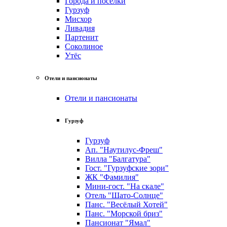
Города и посёлки
Гурзуф
Мисхор
Ливадия
Партенит
Соколиное
Утёс
Отели и пансионаты
Отели и пансионаты
Гурзуф
Гурзуф
Ап. "Наутилус-Фреш"
Вилла "Балгатура"
Гост. "Гурзуфские зори"
ЖК "Фамилия"
Мини-гост. "На скале"
Отель "Шато-Солнце"
Панс. "Весёлый Хотей"
Панс. "Морской бриз"
Пансионат "Ямал"