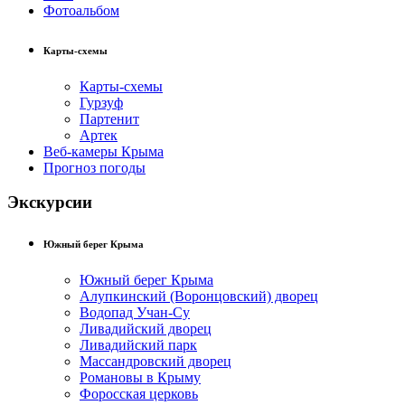
Фотоальбом
Карты-схемы
Карты-схемы
Гурзуф
Партенит
Артек
Веб-камеры Крыма
Прогноз погоды
Экскурсии
Южный берег Крыма
Южный берег Крыма
Алупкинский (Воронцовский) дворец
Водопад Учан-Су
Ливадийский дворец
Ливадийский парк
Массандровский дворец
Романовы в Крыму
Форосская церковь