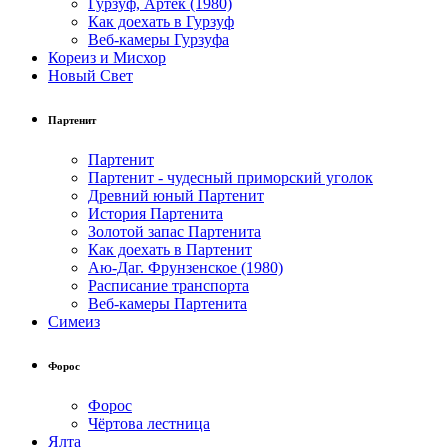
Гурзуф, Артек (1980)
Как доехать в Гурзуф
Веб-камеры Гурзуфа
Кореиз и Мисхор
Новый Свет
Партенит
Партенит
Партенит - чудесный приморский уголок
Древний юный Партенит
История Партенита
Золотой запас Партенита
Как доехать в Партенит
Аю-Даг. Фрунзенское (1980)
Расписание транспорта
Веб-камеры Партенита
Симеиз
Форос
Форос
Чёртова лестница
Ялта