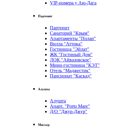
VIP-номера у Аю-Дага
Партенит
Партенит
Санаторий "Крым"
Апартаменты "Полар"
Вилла "Аттика"
Гостиница "Эйлат"
ЖК "Гостиный Дом"
ЛОК "Айвазовское"
Мини-гостиница "КЭТ"
Отель "Маджестик"
Пансионат "Каскад"
Алушта
Алушта
Апарт. "Porto Mare"
Д/О "Джур-Джур"
Мисхор