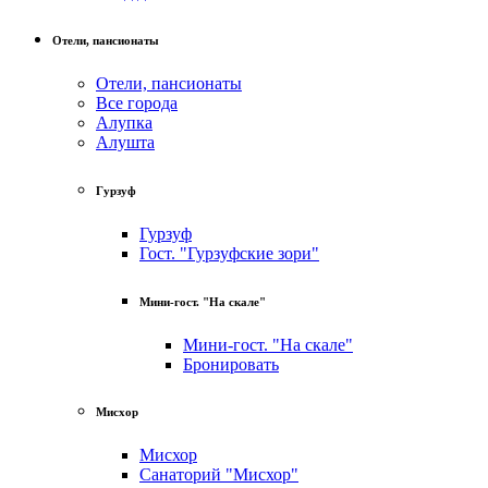
Отели, пансионаты
Отели, пансионаты
Все города
Алупка
Алушта
Гурзуф
Гурзуф
Гост. "Гурзуфские зори"
Мини-гост. "На скале"
Мини-гост. "На скале"
Бронировать
Мисхор
Мисхор
Санаторий "Мисхор"