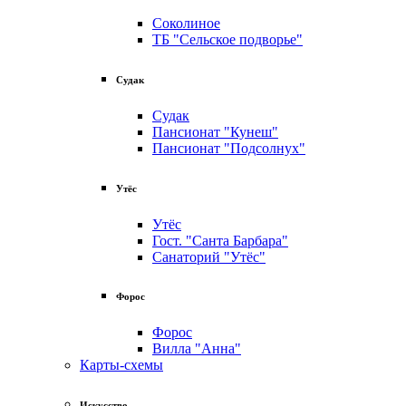
Соколиное
ТБ "Сельское подворье"
Судак
Судак
Пансионат "Кунеш"
Пансионат "Подсолнух"
Утёс
Утёс
Гост. "Санта Барбара"
Санаторий "Утёс"
Форос
Форос
Вилла "Анна"
Карты-схемы
Искусство