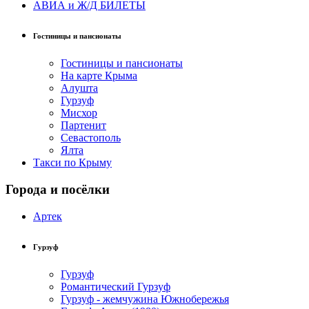
АВИА и Ж/Д БИЛЕТЫ
Гостиницы и пансионаты
Гостиницы и пансионаты
На карте Крыма
Алушта
Гурзуф
Мисхор
Партенит
Севастополь
Ялта
Такси по Крыму
Города и посёлки
Артек
Гурзуф
Гурзуф
Романтический Гурзуф
Гурзуф - жемчужина Южнобережья