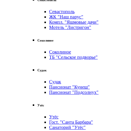
Севастополь
ЖК "Наш парус"
Компл. "Яшмовые дачи"
Мотель "Листригон"
Соколиное
Соколиное
ТБ "Сельское подворье"
Судак
Судак
Пансионат "Кунеш"
Пансионат "Подсолнух"
Утёс
Утёс
Гост. "Санта Барбара"
Санаторий "Утёс"