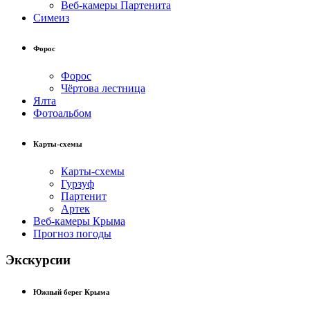
Веб-камеры Партенита
Симеиз
Форос
Форос
Чёртова лестница
Ялта
Фотоальбом
Карты-схемы
Карты-схемы
Гурзуф
Партенит
Артек
Веб-камеры Крыма
Прогноз погоды
Экскурсии
Южный берег Крыма