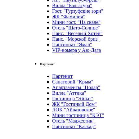
Вилла "Балгатура"
Гост. "Гурзуфские зори"
ЖК "Фамилия"
Мини-гост. "На скале"
Отель "Шато-Солнце"
Панс. "Весёлый Хотей"
Панс. "Морской бриз"
Пансионат "Ямал"
VIP-номера у Аю-Дага
Партенит
Партенит
Санаторий "Крым"
Апартаменты "Полар"
Вилла "Аттика"
Гостиница "Эйлат"
ЖК "Гостиный Дом"
ЛОК "Айвазовское"
Мини-гостиница "КЭТ"
Отель "Маджестик"
Пансионат "Каскад"