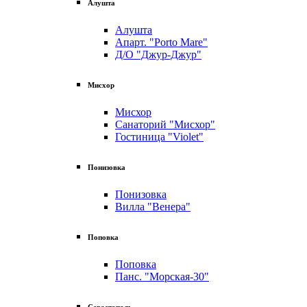
Алушта
Алушта
Апарт. "Porto Mare"
Д/О "Джур-Джур"
Мисхор
Мисхор
Санаторий "Мисхор"
Гостиница "Violet"
Понизовка
Понизовка
Вилла "Венера"
Поповка
Поповка
Панс. "Морская-30"
Севастополь