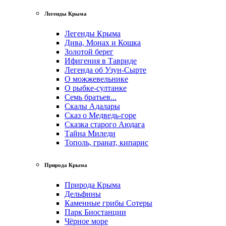
Легенды Крыма
Легенды Крыма
Дива, Монах и Кошка
Золотой берег
Ифигения в Тавриде
Легенда об Узун-Сырте
О можжевельнике
О рыбке-султанке
Семь братьев...
Скалы Адалары
Сказ о Медведь-горе
Сказка старого Аюдага
Тайна Миледи
Тополь, гранат, кипарис
Природа Крыма
Природа Крыма
Дельфины
Каменные грибы Сотеры
Парк Биостанции
Чёрное море