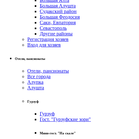
Большая Ялта
Большая Алушта
Судакский район
Большая Феодосия
Саки, Евпатория
Севастополь
Другие районы
Регистрация хозяев
Вход для хозяев
Отели, пансионаты
Отели, пансионаты
Все города
Алупка
Алушта
Гурзуф
Гурзуф
Гост. "Гурзуфские зори"
Мини-гост. "На скале"