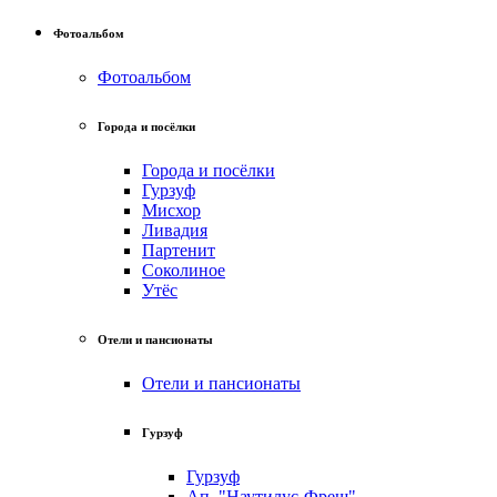
Фотоальбом
Фотоальбом
Города и посёлки
Города и посёлки
Гурзуф
Мисхор
Ливадия
Партенит
Соколиное
Утёс
Отели и пансионаты
Отели и пансионаты
Гурзуф
Гурзуф
Ап. "Наутилус-Фреш"