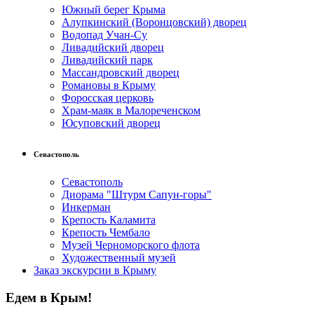
Южный берег Крыма
Алупкинский (Воронцовский) дворец
Водопад Учан-Су
Ливадийский дворец
Ливадийский парк
Массандровский дворец
Романовы в Крыму
Форосская церковь
Храм-маяк в Малореченском
Юсуповский дворец
Севастополь
Севастополь
Диорама "Штурм Сапун-горы"
Инкерман
Крепость Каламита
Крепость Чембало
Музей Черноморского флота
Художественный музей
Заказ экскурсии в Крыму
Едем в Крым!