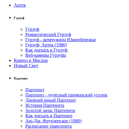
Артек
Гурзуф
Гурзуф
Романтический Гурзуф
Гурзуф - жемчужина Южнобережья
Гурзуф, Артек (1980)
Как доехать в Гурзуф
Веб-камеры Гурзуфа
Кореиз и Мисхор
Новый Свет
Партенит
Партенит
Партенит - чудесный приморский уголок
Древний юный Партенит
История Партенита
Золотой запас Партенита
Как доехать в Партенит
Аю-Даг. Фрунзенское (1980)
Расписание транспорта