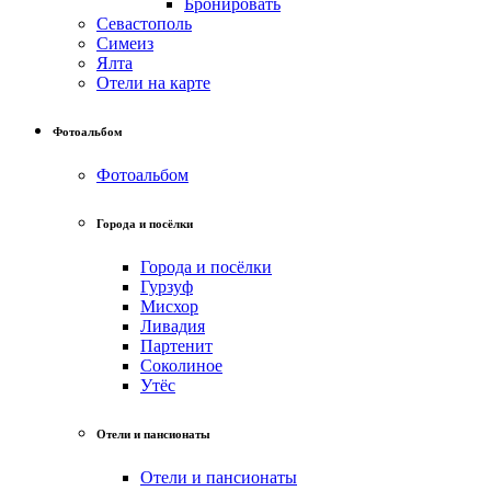
Бронировать
Севастополь
Симеиз
Ялта
Отели на карте
Фотоальбом
Фотоальбом
Города и посёлки
Города и посёлки
Гурзуф
Мисхор
Ливадия
Партенит
Соколиное
Утёс
Отели и пансионаты
Отели и пансионаты