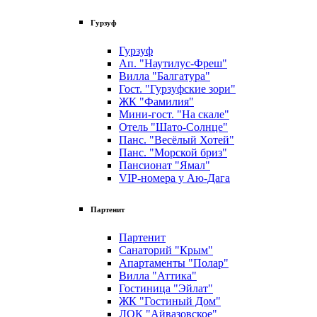
Гурзуф
Гурзуф
Ап. "Наутилус-Фреш"
Вилла "Балгатура"
Гост. "Гурзуфские зори"
ЖК "Фамилия"
Мини-гост. "На скале"
Отель "Шато-Солнце"
Панс. "Весёлый Хотей"
Панс. "Морской бриз"
Пансионат "Ямал"
VIP-номера у Аю-Дага
Партенит
Партенит
Санаторий "Крым"
Апартаменты "Полар"
Вилла "Аттика"
Гостиница "Эйлат"
ЖК "Гостиный Дом"
ЛОК "Айвазовское"