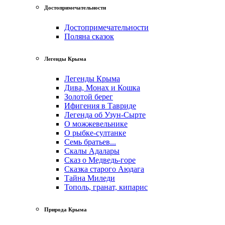
Достопримечательности
Достопримечательности
Поляна сказок
Легенды Крыма
Легенды Крыма
Дива, Монах и Кошка
Золотой берег
Ифигения в Тавриде
Легенда об Узун-Сырте
О можжевельнике
О рыбке-султанке
Семь братьев...
Скалы Адалары
Сказ о Медведь-горе
Сказка старого Аюдага
Тайна Миледи
Тополь, гранат, кипарис
Природа Крыма