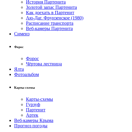
История Партенита
Золотой запас Партенита
Как доехать в Партенит
Аю-Даг. Фрунзенское (1980)
Расписание транспорта
Веб-камеры Партенита
Симеиз
Форос
Форос
Чёртова лестница
Ялта
Фотоальбом
Карты-схемы
Карты-схемы
Гурзуф
Партенит
Артек
Веб-камеры Крыма
Прогноз погоды