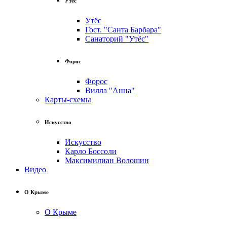
Утёс
Утёс
Гост. "Санта Барбара"
Санаторий "Утёс"
Форос
Форос
Вилла "Анна"
Карты-схемы
Искусство
Искусство
Карло Боссоли
Максимилиан Волошин
Видео
О Крыме
О Крыме