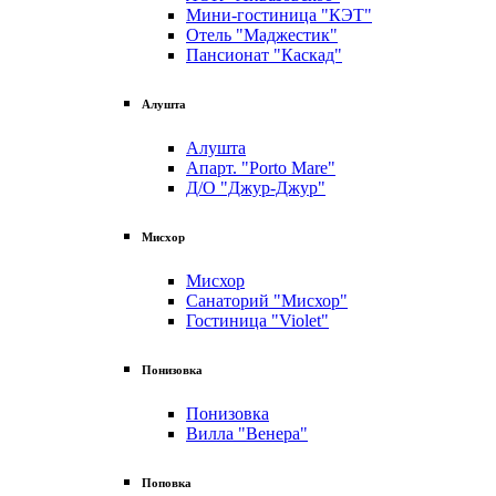
Мини-гостиница "КЭТ"
Отель "Маджестик"
Пансионат "Каскад"
Алушта
Алушта
Апарт. "Porto Mare"
Д/О "Джур-Джур"
Мисхор
Мисхор
Санаторий "Мисхор"
Гостиница "Violet"
Понизовка
Понизовка
Вилла "Венера"
Поповка