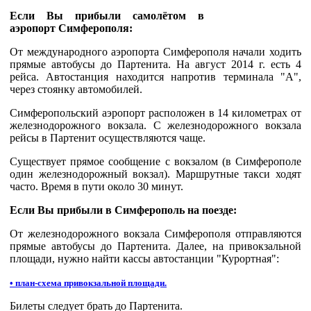
Если
Вы
прибыли
самолётом
в
аэропорт
Симферополя
:
От
международного
аэропорта
Симферополя
начали
ходить
прямые
автобусы
до
Партенита
.
На
август
2014 г.
есть
4
рейса
.
Автостанция
находится
напротив
терминала
"А",
через
стоянку
автомобилей
.
Симферопольский
аэропорт
расположен
в 14
километрах
от
железнодорожного
вокзала
. C
железнодорожного
вокзала
рейсы
в
Партенит
осуществляются
чаще
.
Существует
прямое
сообщение
с
вокзалом
(в
Симферополе
один
железнодорожный
вокзал
).
Маршрутные
такси
ходят
часто
.
Время
в
пути
около
30
минут
.
Если
Вы
прибыли
в
Симферополь
на
поезде
:
От
железнодорожного
вокзала
Симферополя
отправляются
прямые
автобусы
до
Партенита
.
Далее
,
на
привокзальной
площади
,
нужно
найти
кассы
автостанции
"
Курортная
":
•
план-схема
привокзальной
площади
.
Билеты
следует
брать
до
Партенита
.