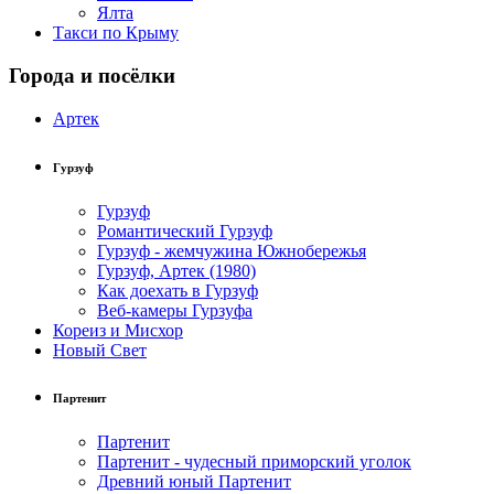
Ялта
Такси по Крыму
Города и посёлки
Артек
Гурзуф
Гурзуф
Романтический Гурзуф
Гурзуф - жемчужина Южнобережья
Гурзуф, Артек (1980)
Как доехать в Гурзуф
Веб-камеры Гурзуфа
Кореиз и Мисхор
Новый Свет
Партенит
Партенит
Партенит - чудесный приморский уголок
Древний юный Партенит