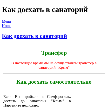
Как доехать в санаторий
Menu
Home
Как доехать в санаторий
Трансфер
В
настоящее
время
мы
не
осуществляем
трансфер
в
санаторий
"
Крым
"
Как
доехать
самостоятельно
Если
Вы
прибыли
в
Симферополь
,
доехать
до
санатория
"
Крым
" в
Партените
несложно
.