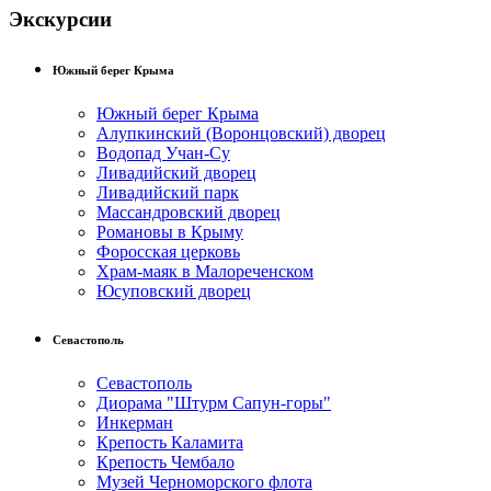
Экскурсии
Южный берег Крыма
Южный берег Крыма
Алупкинский (Воронцовский) дворец
Водопад Учан-Су
Ливадийский дворец
Ливадийский парк
Массандровский дворец
Романовы в Крыму
Форосская церковь
Храм-маяк в Малореченском
Юсуповский дворец
Севастополь
Севастополь
Диорама "Штурм Сапун-горы"
Инкерман
Крепость Каламита
Крепость Чембало
Музей Черноморского флота