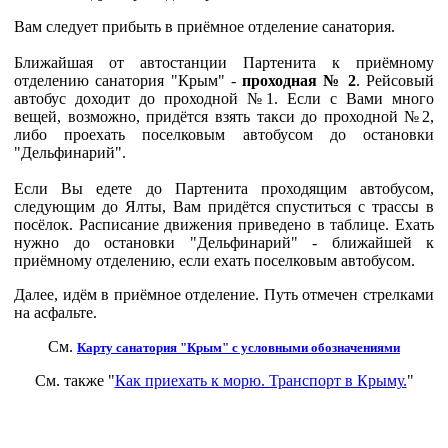
Вам
следует
прибыть
в
приёмное
отделение
санатория
.
Ближайшая
от
автостанции
Партенита
к
приёмному
отделению
санатория
"
Крым
" -
проходная
№ 2
.
Рейсовый
автобус
доходит
до
проходной
№1
.
Если
с
Вами
много
вещей
,
возможно
,
придётся
взять
такси
до
проходной
№2
,
либо
проехать
поселковым
автобусом
до
остановки
"
Дельфинарий
".
Если
Вы
едете
до
Партенита
проходящим
автобусом
,
следующим
до
Ялты
, Вам
придётся
спуститься
с
трассы
в
посёлок
.
Расписание
движения
приведено
в
таблице
.
Ехать
нужно
до
остановки
"
Дельфинарий
" -
ближайшей
к
приёмному
отделению
,
если
ехать
поселковым
автобусом
.
Далее
, идём в
приёмное
отделение
. Путь отмечен стрелками
на
асфальте.
См.
Карту
санатория
"
Крым
" с условными обозначениями
См. также "
Как приехать к морю. Транспорт в Крыму.
"