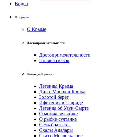
Видео
О Крыме
О Крыме
Достопримечательности
Достопримечательности
Поляна сказок
Легенды Крыма
Легенды Крыма
Дива, Монах и Кошка
Золотой берег
Ифигения в Тавриде
Легенда об Узун-Сырте
О можжевельнике
О рыбке-султанке
Семь братьев...
Скалы Адалары
Сказ о Медведь-горе