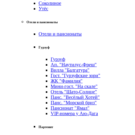
Соколиное
Утёс
Отели и пансионаты
Отели и пансионаты
Гурзуф
Гурзуф
Ап. "Наутилус-Фреш"
Вилла "Балгатура"
Гост. "Гурзуфские зори"
ЖК "Фамилия"
Мини-гост. "На скале"
Отель "Шато-Солнце"
Панс. "Весёлый Хотей"
Панс. "Морской бриз"
Пансионат "Ямал"
VIP-номера у Аю-Дага
Партенит