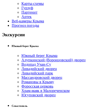
Карты-схемы
Гурзуф
Партенит
Артек
Веб-камеры Крыма
Прогноз погоды
Экскурсии
Южный берег Крыма
Южный берег Крыма
Алупкинский (Воронцовский) дворец
Водопад Учан-Су
Ливадийский дворец
Ливадийский парк
Массандровский дворец
Романовы в Крыму
Форосская церковь
Храм-маяк в Малореченском
Юсуповский дворец
Севастополь