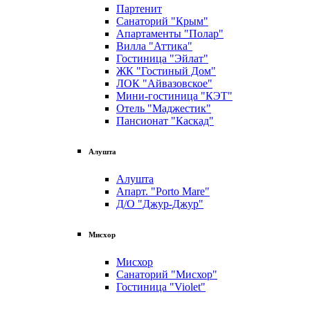
Партенит
Санаторий "Крым"
Апартаменты "Полар"
Вилла "Аттика"
Гостиница "Эйлат"
ЖК "Гостиный Дом"
ЛОК "Айвазовское"
Мини-гостиница "КЭТ"
Отель "Маджестик"
Пансионат "Каскад"
Алушта
Алушта
Апарт. "Porto Mare"
Д/О "Джур-Джур"
Мисхор
Мисхор
Санаторий "Мисхор"
Гостиница "Violet"