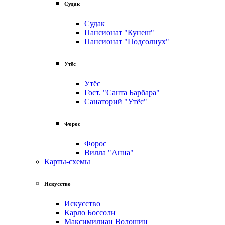
Судак
Судак
Пансионат "Кунеш"
Пансионат "Подсолнух"
Утёс
Утёс
Гост. "Санта Барбара"
Санаторий "Утёс"
Форос
Форос
Вилла "Анна"
Карты-схемы
Искусство
Искусство
Карло Боссоли
Максимилиан Волошин