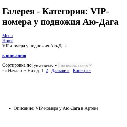
Галерея - Категория: VIP-
номера у подножия Аю-Дага
Menu
Home
VIP-номера у подножия Аю-Дага
к
описанию
Сортировка по
«« Начало
« Назад
1
2
Дальше »
Конец »»
Описание: VIP-номера у Аю-Дага в Артеке