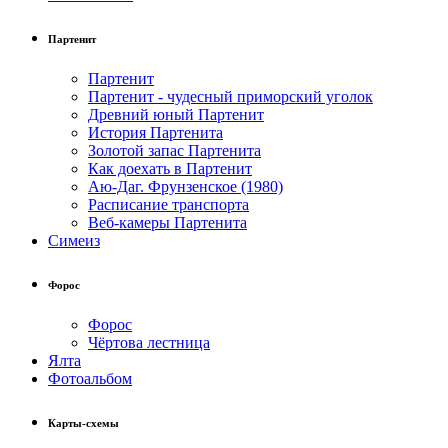
Партенит
Партенит
Партенит - чудесный приморский уголок
Древний юный Партенит
История Партенита
Золотой запас Партенита
Как доехать в Партенит
Аю-Даг. Фрунзенское (1980)
Расписание транспорта
Веб-камеры Партенита
Симеиз
Форос
Форос
Чёртова лестница
Ялта
Фотоальбом
Карты-схемы