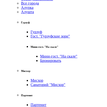
Все города
Алупка
Алушта
Гурзуф
Гурзуф
Гост. "Гурзуфские зори"
Мини-гост. "На скале"
Мини-гост. "На скале"
Бронировать
Мисхор
Мисхор
Санаторий "Мисхор"
Партенит
Партенит