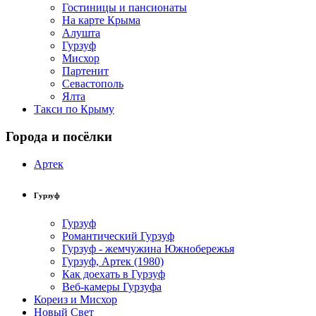
Гостиницы и пансионаты
На карте Крыма
Алушта
Гурзуф
Мисхор
Партенит
Севастополь
Ялта
Такси по Крыму
Города и посёлки
Артек
Гурзуф
Гурзуф
Романтический Гурзуф
Гурзуф - жемчужина Южнобережья
Гурзуф, Артек (1980)
Как доехать в Гурзуф
Веб-камеры Гурзуфа
Кореиз и Мисхор
Новый Свет