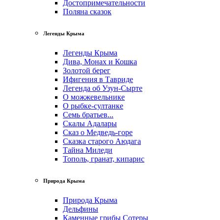
Достопримечательности
Поляна сказок
Легенды Крыма
Легенды Крыма
Дива, Монах и Кошка
Золотой берег
Ифигения в Тавриде
Легенда об Узун-Сырте
О можжевельнике
О рыбке-султанке
Семь братьев...
Скалы Адалары
Сказ о Медведь-горе
Сказка старого Аюдага
Тайна Миледи
Тополь, гранат, кипарис
Природа Крыма
Природа Крыма
Дельфины
Каменные грибы Сотеры