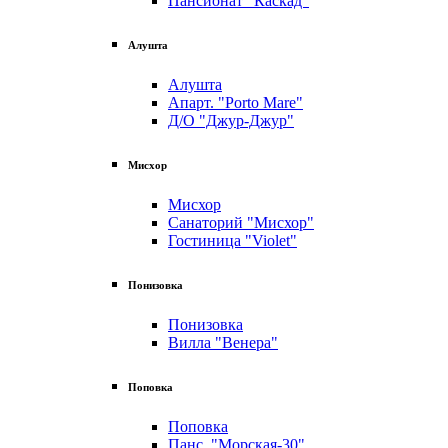
Пансионат "Каскад"
Алушта
Алушта
Апарт. "Porto Mare"
Д/О "Джур-Джур"
Мисхор
Мисхор
Санаторий "Мисхор"
Гостиница "Violet"
Понизовка
Понизовка
Вилла "Венера"
Поповка
Поповка
Панс. "Морская-30"