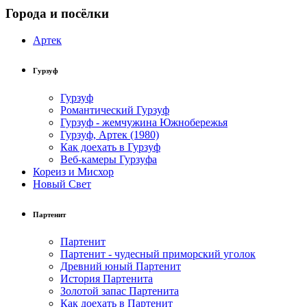
Города и посёлки
Артек
Гурзуф
Гурзуф
Романтический Гурзуф
Гурзуф - жемчужина Южнобережья
Гурзуф, Артек (1980)
Как доехать в Гурзуф
Веб-камеры Гурзуфа
Кореиз и Мисхор
Новый Свет
Партенит
Партенит
Партенит - чудесный приморский уголок
Древний юный Партенит
История Партенита
Золотой запас Партенита
Как доехать в Партенит