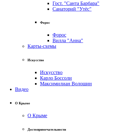
Гост. "Санта Барбара"
Санаторий "Утёс"
Форос
Форос
Вилла "Анна"
Карты-схемы
Искусство
Искусство
Карло Боссоли
Максимилиан Волошин
Видео
О Крыме
О Крыме
Достопримечательности