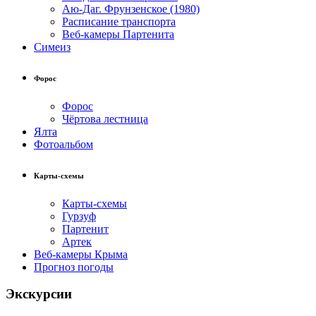
Аю-Даг. Фрунзенское (1980)
Расписание транспорта
Веб-камеры Партенита
Симеиз
Форос
Форос
Чёртова лестница
Ялта
Фотоальбом
Карты-схемы
Карты-схемы
Гурзуф
Партенит
Артек
Веб-камеры Крыма
Прогноз погоды
Экскурсии