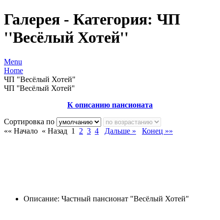
Галерея - Категория: ЧП
''Весёлый Хотей''
Menu
Home
ЧП "Весёлый Хотей"
ЧП ''Весёлый Хотей''
К
описанию
пансионата
Сортировка по
«« Начало
« Назад
1
2
3
4
Дальше »
Конец »»
Описание:
Частный
пансионат
"
Весёлый
Хотей
"