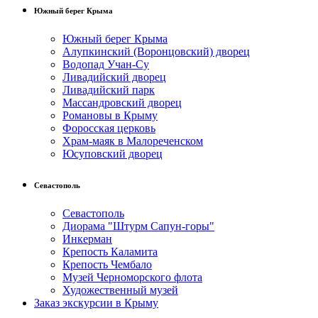
Южный берег Крыма
Южный берег Крыма
Алупкинский (Воронцовский) дворец
Водопад Учан-Су
Ливадийский дворец
Ливадийский парк
Массандровский дворец
Романовы в Крыму
Форосская церковь
Храм-маяк в Малореченском
Юсуповский дворец
Севастополь
Севастополь
Диорама "Штурм Сапун-горы"
Инкерман
Крепость Каламита
Крепость Чембало
Музей Черноморского флота
Художественный музей
Заказ экскурсии в Крыму