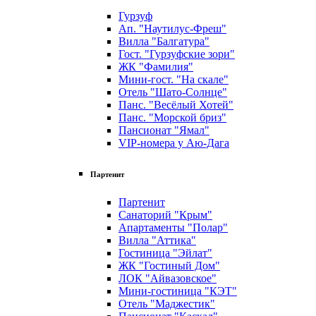
Гурзуф
Ап. "Наутилус-Фреш"
Вилла "Балгатура"
Гост. "Гурзуфские зори"
ЖК "Фамилия"
Мини-гост. "На скале"
Отель "Шато-Солнце"
Панс. "Весёлый Хотей"
Панс. "Морской бриз"
Пансионат "Ямал"
VIP-номера у Аю-Дага
Партенит
Партенит
Санаторий "Крым"
Апартаменты "Полар"
Вилла "Аттика"
Гостиница "Эйлат"
ЖК "Гостиный Дом"
ЛОК "Айвазовское"
Мини-гостиница "КЭТ"
Отель "Маджестик"