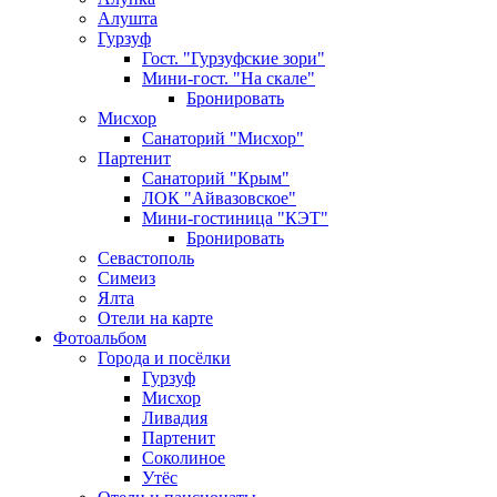
Алушта
Гурзуф
Гост. "Гурзуфские зори"
Мини-гост. "На скале"
Бронировать
Мисхор
Санаторий "Мисхор"
Партенит
Санаторий "Крым"
ЛОК "Айвазовское"
Мини-гостиница "КЭТ"
Бронировать
Севастополь
Симеиз
Ялта
Отели на карте
Фотоальбом
Города и посёлки
Гурзуф
Мисхор
Ливадия
Партенит
Соколиное
Утёс