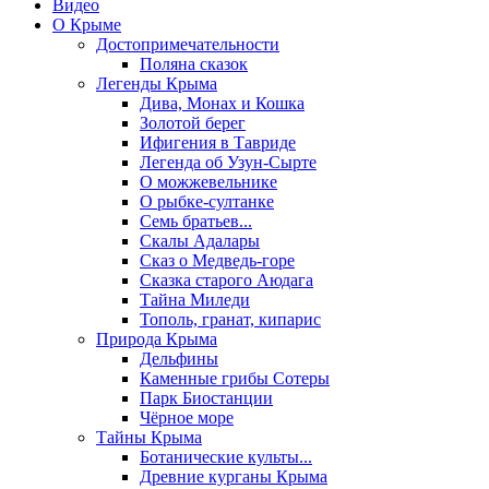
Видео
О Крыме
Достопримечательности
Поляна сказок
Легенды Крыма
Дива, Монах и Кошка
Золотой берег
Ифигения в Тавриде
Легенда об Узун-Сырте
О можжевельнике
О рыбке-султанке
Семь братьев...
Скалы Адалары
Сказ о Медведь-горе
Сказка старого Аюдага
Тайна Миледи
Тополь, гранат, кипарис
Природа Крыма
Дельфины
Каменные грибы Сотеры
Парк Биостанции
Чёрное море
Тайны Крыма
Ботанические культы...
Древние курганы Крыма