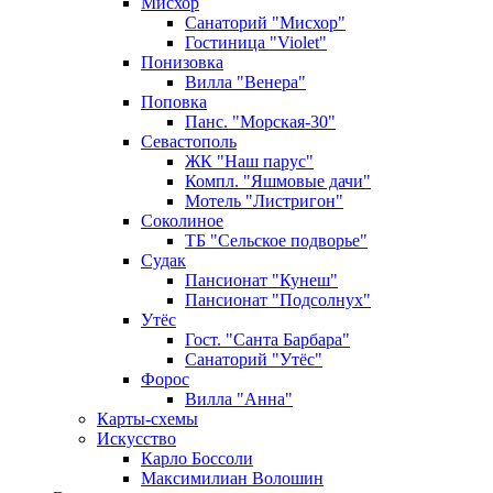
Мисхор
Санаторий "Мисхор"
Гостиница "Violet"
Понизовка
Вилла "Венера"
Поповка
Панс. "Морская-30"
Севастополь
ЖК "Наш парус"
Компл. "Яшмовые дачи"
Мотель "Листригон"
Соколиное
ТБ "Сельское подворье"
Судак
Пансионат "Кунеш"
Пансионат "Подсолнух"
Утёс
Гост. "Санта Барбара"
Санаторий "Утёс"
Форос
Вилла "Анна"
Карты-схемы
Искусство
Карло Боссоли
Максимилиан Волошин