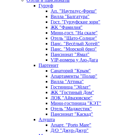
Отели и пансионаты
Гурзуф
Ап. "Наутилус-Фреш"
Вилла "Балгатура"
Гост. "Гурзуфские зори"
ЖК "Фамилия"
Мини-гост. "На скале"
Отель "Шато-Солнце"
Панс. "Весёлый Хотей"
Панс. "Морской бриз"
Пансионат "Ямал"
VIP-номера у Аю-Дага
Партенит
Санаторий "Крым"
Апартаменты "Полар"
Вилла "Аттика"
Гостиница "Эйлат"
ЖК "Гостиный Дом"
ЛОК "Айвазовское"
Мини-гостиница "КЭТ"
Отель "Маджестик"
Пансионат "Каскад"
Алушта
Апарт. "Porto Mare"
Д/О "Джур-Джур"